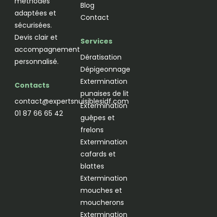
méthodes
Blog
adaptées et
Contact
sécurisées.
Devis clair et
Services
accompagnement
Dératisation
personnalisé.
Dépigeonnage
Extermination
Contacts
punaises de lit
contact@expertsnuisiblesidf.com
Extermination
01 87 66 65 42
guêpes et
frelons
Extermination
cafards et
blattes
Extermination
mouches et
moucherons
Extermination