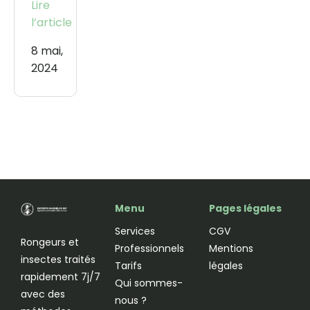
Lire
l’article
8 mai,
2024
Menu
Pages légales
Services
CGV
Rongeurs et
Professionnels
Mentions
insectes traités
Tarifs
légales
rapidement 7j/7
Qui sommes-
avec des
nous ?